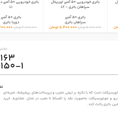
یتال
-4%
باتری خودرویی 50 آمپر اوربیتال
-2%
باتری خودرویی 
سپاهان باتری – L2
L1
باتری 50 آمپر
باتری 50 آمپر
سپاهان باتری
دورنا باتری
ان
5.400.000
تومان
700.000
5.600.000
تومان
4.800.000
تومان
تماس 
3163
150-1
نم
سیکلت است که با تکیه بر تیمی مجرب و زیرساخت‌های پیشرفته، تجربه‌ای
ودرو و موتورسیکلت به‌صورت نقد یا اقساط تا نصب در محل، مشاوره، خرید
مین باتری راحت کند.