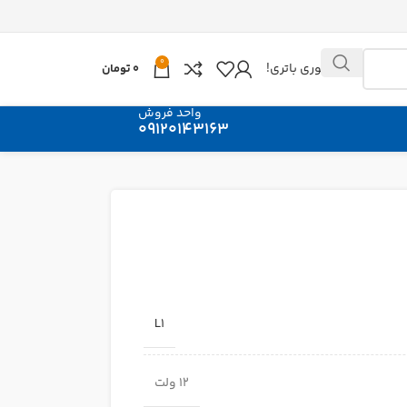
0
ارسال فوری باتری!
0
تومان
واحد فروش
09120143163
L1
12 ولت