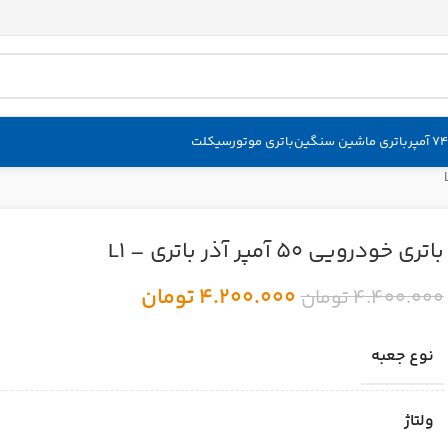
باتری ماشین سنگین
باتری موتورسیکلت
باتری خودرویی 50 آمپر آذر باتری – L1
4.200.000
تومان
4.400.000
تومان
نوع جعبه
ولتاژ