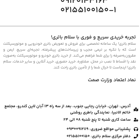
09120143163
02155100150-1
تجربه خریدی سریع و فوری با سلام باتری!
سلام باتری! یک سامانه تخصصی برای فروش و تعویض باتری خودرویی و موتورسیکلت
است که با تکیه بر تیمی مجرب و زیرساخت‌های پیشرفته، تجربه‌ای سریع، ایمن و
مقرون‌به‌صرفه را برای شما فراهم می‌کند. از خرید باتری خودرو و موتورسیکلت به‌صورت
نقد یا اقساط تا نصب در محل، مشاوره، خرید حضوری، خرید آنلاین و سایر خدمات، سلام
باتری! اینجاست تا خیال شما را از تأمین باتری راحت کند.
نماد اعتماد وزارت صمت
آدرس: تهران، خیابان رجایی جنوب، بعد از سه راه ۱۳ آبان لاین کندرو، مجتمع
خاتم الانبیا، نمایندگی باطری روشنی
ساعت کاری شنبه تا پنج شنبه 08 الی 24
پشتیبانی مواقع ضروری: 09300912119
دفتر مرکزی سلام باتری: 02155100150