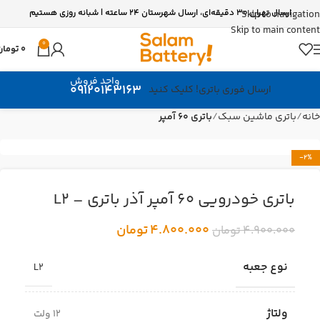
ارسال تهران 30 دقیقه‌ای، ارسال شهرستان 24 ساعته | شبانه روزی هستیم
Skip to navigation
Skip to main content
0
0
تومان
واحد فروش
09120143163
ارسال فوری باتری! کلیک کنید
خانه
باتری ماشین سبک
باتری 60 آمپر
-2%
باتری خودرویی 60 آمپر آذر باتری – L2
4.800.000
تومان
4.900.000
تومان
نوع جعبه
L2
ولتاژ
12 ولت