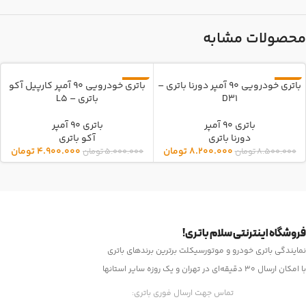
محصولات مشابه
باتری خودرویی 90 آمپر دورنا باتری –
باتری خودرویی 90 آمپر کارپیل آکو
-2%
-4%
D31
باتری – L5
باتری 90 آمپر
باتری 90 آمپر
دورنا باتری
آکو باتری
8.200.000
تومان
4.900.000
تومان
8.500.000
تومان
5.000.000
تومان
فروشگاه اینترنتی سلام باتری!
نمایندگی باتری خودرو و موتورسیکلت برترین برندهای باتری
با امکان ارسال 30 دقیقه‌ای در تهران و یک روزه سایر استانها
تماس جهت ارسال فوری باتری: