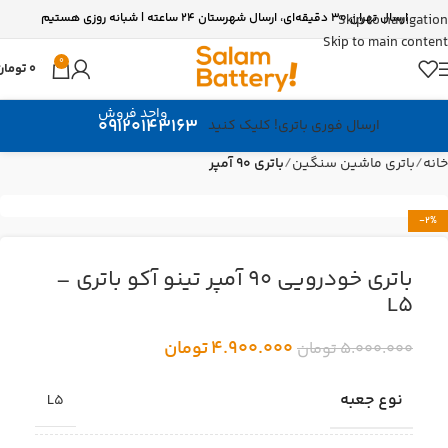
ارسال تهران 30 دقیقه‌ای، ارسال شهرستان 24 ساعته | شبانه روزی هستیم
Skip to navigation
Skip to main content
0
0
تومان
واحد فروش
09120143163
ارسال فوری باتری! کلیک کنید
خانه
باتری ماشین سنگین
باتری 90 آمپر
-2%
باتری خودرویی 90 آمپر تینو آکو باتری –
L5
4.900.000
تومان
5.000.000
تومان
نوع جعبه
L5