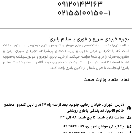
09120143163
02155100150-1
تجربه خریدی سریع و فوری با سلام باتری!
سلام باتری! یک سامانه تخصصی برای فروش و تعویض باتری خودرویی و موتورسیکلت
است که با تکیه بر تیمی مجرب و زیرساخت‌های پیشرفته، تجربه‌ای سریع، ایمن و
مقرون‌به‌صرفه را برای شما فراهم می‌کند. از خرید باتری خودرو و موتورسیکلت به‌صورت
نقد یا اقساط تا نصب در محل، مشاوره، خرید حضوری، خرید آنلاین و سایر خدمات، سلام
باتری! اینجاست تا خیال شما را از تأمین باتری راحت کند.
نماد اعتماد وزارت صمت
آدرس: تهران، خیابان رجایی جنوب، بعد از سه راه ۱۳ آبان لاین کندرو، مجتمع
خاتم الانبیا، نمایندگی باطری روشنی
ساعت کاری شنبه تا پنج شنبه 08 الی 24
پشتیبانی مواقع ضروری: 09300912119